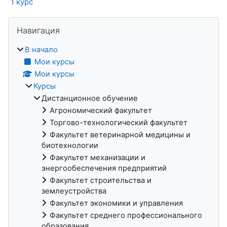
1 курс
Блоки
Пропустить Навигация
Навигация
В начало
Мои курсы
Мои курсы
Курсы
Дистанционное обучение
Агрономический факультет
Торгово-технологический факультет
Факультет ветеринарной медицины и
биотехнологии
Факультет механизации и
энергообеспечения предприятий
Факультет строительства и
землеустройства
Факультет экономики и управления
Факультет среднего профессионального
образования