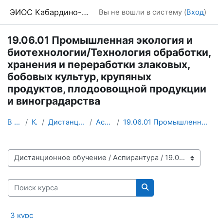
Перейти к основному содержанию
ЭИОС Кабардино-Балкарского ГАУ
Вы не вошли в систему (
Вход
)
19.06.01 Промышленная экология и
биотехнологии/Технология обработки,
хранения и переработки злаковых,
бобовых культур, крупяных
продуктов, плодоовощной продукции
и виноградарства
В начало
Курсы
Дистанционное обучение
Аспирантура
19.06.01 Промышленная экология и биотехнологии/Тех...
Категории курсов
Поиск курса
Поиск курса
3 курс