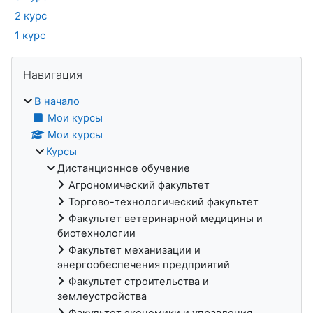
2 курс
1 курс
Блоки
Пропустить Навигация
Навигация
В начало
Мои курсы
Мои курсы
Курсы
Дистанционное обучение
Агрономический факультет
Торгово-технологический факультет
Факультет ветеринарной медицины и
биотехнологии
Факультет механизации и
энергообеспечения предприятий
Факультет строительства и
землеустройства
Факультет экономики и управления