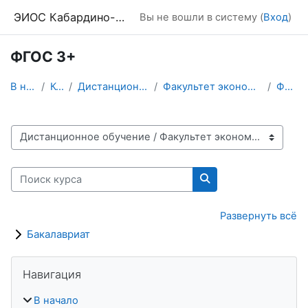
Перейти к основному содержанию
ЭИОС Кабардино-Балкарского ГАУ
Вы не вошли в систему (
Вход
)
ФГОС 3+
В начало
Курсы
Дистанционное обучение
Факультет экономики и управления
ФГОС 3+
Категории курсов
Поиск курса
Поиск курса
Развернуть всё
Бакалавриат
Блоки
Пропустить Навигация
Навигация
В начало