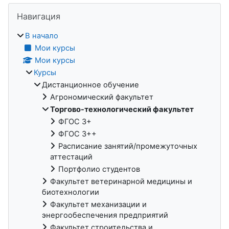
Блоки
Пропустить Навигация
Навигация
В начало
Мои курсы
Мои курсы
Курсы
Дистанционное обучение
Агрономический факультет
Торгово-технологический факультет
ФГОС 3+
ФГОС 3++
Расписание занятий/промежуточных
аттестаций
Портфолио студентов
Факультет ветеринарной медицины и
биотехнологии
Факультет механизации и
энергообеспечения предприятий
Факультет строительства и