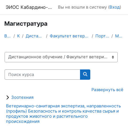
Перейти к основному содержанию
ЭИОС Кабардино-Балкарского ГАУ
Вы не вошли в систему (
Вход
)
Магистратура
В начало
Курсы
Дистанционное обучение
Факультет ветеринарной медицины и биотехнологии
Портфолио студента
Магистратура
Категории курсов
Поиск курса
Поиск курса
Развернуть всё
Зоотехния
Ветеринарно-санитарная экспертиза, направленность
(профиль) Безопасность и контроль качества сырья и
продуктов животного и растительного
происхождения