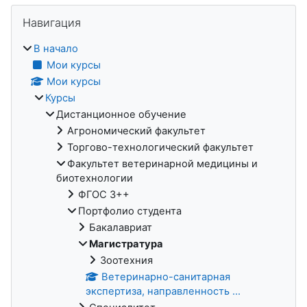
Блоки
Пропустить Навигация
Навигация
В начало
Мои курсы
Мои курсы
Курсы
Дистанционное обучение
Агрономический факультет
Торгово-технологический факультет
Факультет ветеринарной медицины и
биотехнологии
ФГОС 3++
Портфолио студента
Бакалавриат
Магистратура
Зоотехния
Ветеринарно-санитарная
экспертиза, направленность ...